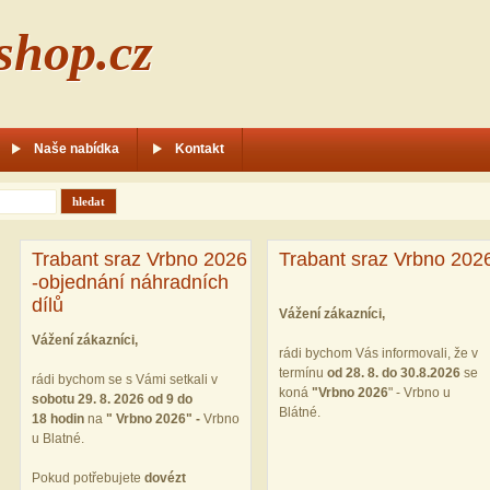
shop.cz
Naše nabídka
Kontakt
Trabant sraz Vrbno 2026
Trabant sraz Vrbno 202
-objednání náhradních
dílů
Vážení zákazníci,
Vážení zákazníci,
rádi bychom Vás informovali, že v
termínu
od 28. 8. do 30.8.2026
se
rádi bychom se s Vámi setkali v
koná
"
Vrbno 2026
" - Vrbno u
sobotu 29. 8. 2026 od 9 do
Blátné.
18 hodin
na
" Vrbno 2026" -
Vrbno
u Blatné.
Pokud potřebujete
dovézt