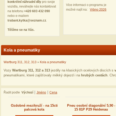
konkrétní náhradní díly
pro svoje
Více informaci o programu je
vozidla, neváhejte nás kontaktovat
možné najít na:
Vrbno 2026
na telefonu
+420 603 432 090
nebo e‑mailem
trabant.kytka@seznam.cz
.
Těšíme se na Vás.
Kola a pneumatiky
Wartburg 311, 312, 313
»
Kola a pneumatiky
Vozy
Wartburg 311, 312 a 313
jezdily na klasických ocelových discích s
pneumatikami, které zajišťovaly měkký dojezd i na
hrubých cestách
. Chr
Řadit podle
Výchozí
Jméno
Cena
Ozdobné mezikruží - na 15cti
Pneu osobní diagonální 5,90 -
palcová kola
15 81P P29 Heidenau