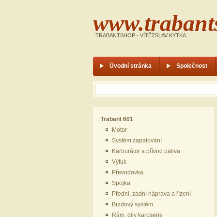
www.trabant
TRABANTSHOP - VÍTĚZSLAV KYTKA
Úvodní stránka
Společnost
Hledáček
hledat
Trabant 601
Motor
Systém zapalování
Karburátor a přívod paliva
Výfuk
Převodovka
Spojka
Přední, zadní náprava a řízení
Brzdový systém
Rám, díly karoserie