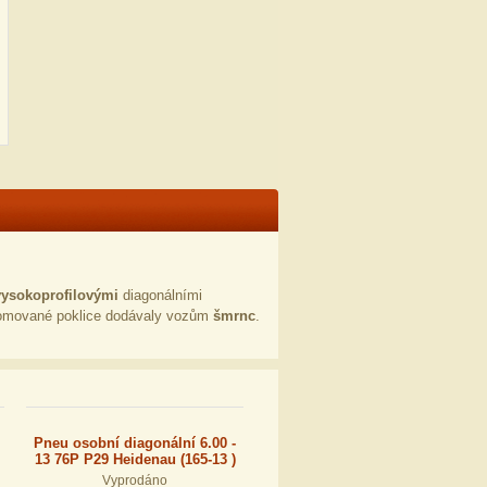
vysokoprofilovými
diagonálními
omované poklice dodávaly vozům
šmrnc
.
Pneu osobní diagonální 6.00 -
13 76P P29 Heidenau (165-13 )
Vyprodáno