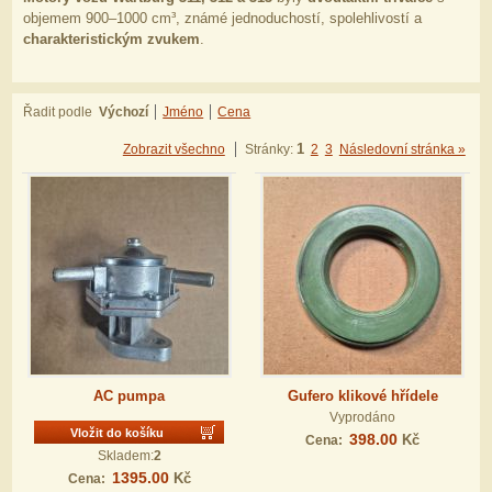
objemem 900–1000 cm³, známé jednoduchostí, spolehlivostí a
charakteristickým zvukem
.
Řadit podle
Výchozí
Jméno
Cena
1
Zobrazit všechno
Stránky:
2
3
Následovní stránka »
AC pumpa
Gufero klikové hřídele
Vyprodáno
Vložit do košíku
398.00
Kč
Cena:
Skladem:
2
1395.00
Kč
Cena: