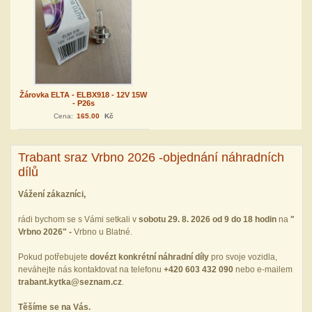
Žárovka ELTA - ELBX918 - 12V 15W
- P26s
Cena:
165.00
Kč
Trabant sraz Vrbno 2026 -objednání náhradních
dílů
Vážení zákazníci,
rádi bychom se s Vámi setkali v
sobotu 29. 8. 2026 od 9 do 18 hodin
na
"
Vrbno 2026" -
Vrbno u Blatné.
Pokud potřebujete
dovézt konkrétní náhradní díly
pro svoje vozidla,
neváhejte nás kontaktovat na telefonu
+420 603 432 090
nebo e‑mailem
trabant.kytka@seznam.cz
.
Těšíme se na Vás.