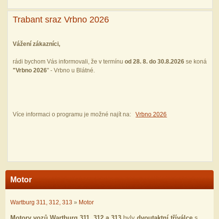
Trabant sraz Vrbno 2026
Vážení zákazníci,
rádi bychom Vás informovali, že v termínu
od 28. 8. do 30.8.2026
se koná
"
Vrbno 2026
" - Vrbno u Blátné.
Více informaci o programu je možné najít na:
Vrbno 2026
Motor
Wartburg 311, 312, 313
»
Motor
Motory vozů Wartburg 311, 312 a 313
byly
dvoutaktní tříválce
s