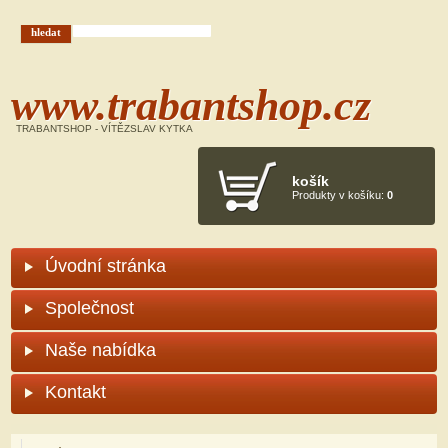
Hledáček
hledat
www.trabantshop.cz
TRABANTSHOP - VÍTĚZSLAV KYTKA
košík
Produkty v košíku:
0
Úvodní stránka
Společnost
Naše nabídka
Kontakt