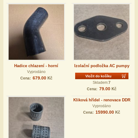
Hadice chlazení - horní
Izolační podložka AC pumpy
Vyprodáno
Vložit do košíku
679.00
Kč
Cena:
Skladem:
7
79.00
Kč
Cena:
Kliková hřídel - renovace DDR
Vyprodáno
15990.00
Kč
Cena: