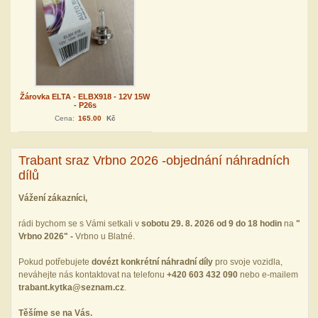
Žárovka ELTA - ELBX918 - 12V 15W
- P26s
Cena:
165.00
Kč
Trabant sraz Vrbno 2026 -objednání náhradních
dílů
Vážení zákazníci,
rádi bychom se s Vámi setkali v
sobotu 29. 8. 2026 od 9 do 18 hodin
na
"
Vrbno 2026" -
Vrbno u Blatné.
Pokud potřebujete
dovézt konkrétní náhradní díly
pro svoje vozidla,
neváhejte nás kontaktovat na telefonu
+420 603 432 090
nebo e‑mailem
trabant.kytka@seznam.cz
.
Těšíme se na Vás.