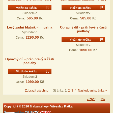
Vložit do košíku
Vložit do košíku
Skladem:
2
Skladem:
2
565.00
565.00
Kč
Kč
Cena:
Cena:
Levý zadní blatník - limuzína
Opravný díl - práh levý s částí
podlahy
Vyprodáno
2290.00
Kč
Cena:
Vložit do košíku
Skladem:
2
1090.00
Kč
Cena:
Opravný díl - práh pravý s částí
podlahy
Vložit do košíku
Skladem:
2
1090.00
Kč
Cena:
1
Zobrazit všechno
Stránky:
2
3
4
Následovní stránka »
« zpět
tisk
Copyright © 2026 Trabantshop - Vítězslav Kytka