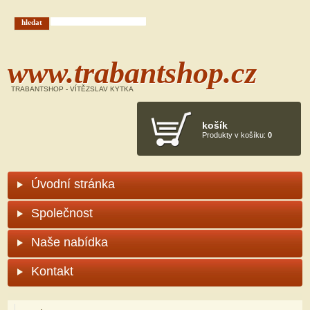
Hledáček
hledat
www.trabantshop.cz
TRABANTSHOP - VÍTĚZSLAV KYTKA
košík
Produkty v košíku:
0
Úvodní stránka
Společnost
Naše nabídka
Kontakt