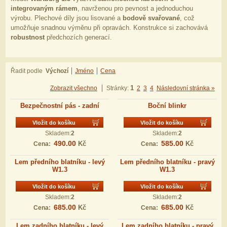
integrovaným rámem
, navrženou pro pevnost a jednoduchou
výrobu. Plechové díly jsou lisované a
bodově svařované
, což
umožňuje snadnou výměnu při opravách. Konstrukce si zachovává
robustnost
předchozích generací.
Řadit podle
Výchozí
Jméno
Cena
1
Zobrazit všechno
Stránky:
2
3
4
Následovní stránka »
Bezpečnostní pás - zadní
Boční blinkr
Vložit do košíku
Vložit do košíku
Skladem:
2
Skladem:
2
490.00
585.00
Kč
Kč
Cena:
Cena:
Lem předního blatníku - levý
Lem předního blatníku - pravý
W1.3
W1.3
Vložit do košíku
Vložit do košíku
Skladem:
2
Skladem:
2
685.00
685.00
Kč
Kč
Cena:
Cena:
Lem zadního blatníku - levý
Lem zadního blatníku - pravý