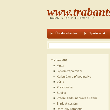
www.trabant
TRABANTSHOP - VÍTĚZSLAV KYTKA
Úvodní stránka
Společnost
Hledáček
hledat
Trabant 601
Motor
Systém zapalování
Karburátor a přívod paliva
Výfuk
Převodovka
Spojka
Přední, zadní náprava a řízení
Brzdový systém
Rám, díly karoserie