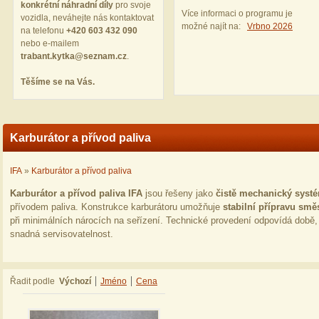
konkrétní náhradní díly
pro svoje
Více informaci o programu je
vozidla, neváhejte nás kontaktovat
možné najít na:
Vrbno 2026
na telefonu
+420 603 432 090
nebo e‑mailem
trabant.kytka@seznam.cz
.
Těšíme se na Vás.
Karburátor a přívod paliva
IFA
»
Karburátor a přívod paliva
Karburátor a přívod paliva IFA
jsou řešeny jako
čistě mechanický syst
přívodem paliva. Konstrukce karburátoru umožňuje
stabilní přípravu sm
při minimálních nárocích na seřízení. Technické provedení odpovídá době
snadná servisovatelnost.
Řadit podle
Výchozí
Jméno
Cena