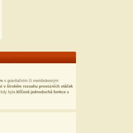
ém
s gravitačním či membránovým
ěsi v širokém rozsahu provozních otáček
, kdy byla
klíčová jednoduchá funkce
a