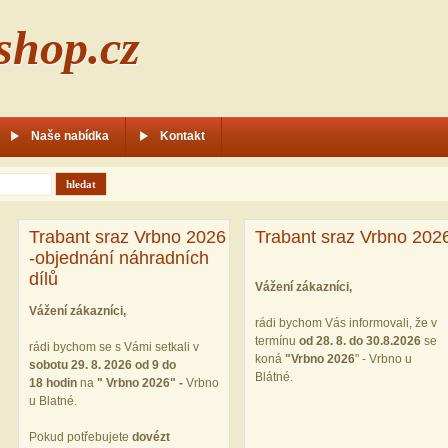
shop.cz
Naše nabídka
Kontakt
Trabant sraz Vrbno 2026
Trabant sraz Vrbno 202
-objednání náhradních
dílů
Vážení zákazníci,
Vážení zákazníci,
rádi bychom Vás informovali, že v
termínu
od 28. 8. do 30.8.2026
se
rádi bychom se s Vámi setkali v
koná
"
Vrbno 2026
" - Vrbno u
sobotu 29. 8. 2026 od 9 do
Blátné.
18 hodin
na
" Vrbno 2026" -
Vrbno
u Blatné.
Pokud potřebujete
dovézt